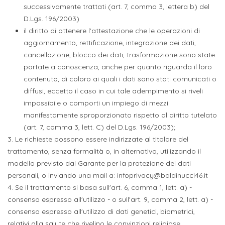
successivamente trattati (art. 7, comma 3, lettera b) del
D.Lgs. 196/2003)
il diritto di ottenere l'attestazione che le operazioni di
aggiornamento, rettificazione, integrazione dei dati,
cancellazione, blocco dei dati, trasformazione sono state
portate a conoscenza, anche per quanto riguarda il loro
contenuto, di coloro ai quali i dati sono stati comunicati o
diffusi, eccetto il caso in cui tale adempimento si riveli
impossibile o comporti un impiego di mezzi
manifestamente sproporzionato rispetto al diritto tutelato
(art. 7, comma 3, lett. C) del D.Lgs. 196/2003);
3. Le richieste possono essere indirizzate al titolare del
trattamento, senza formalità o, in alternativa, utilizzando il
modello previsto dal Garante per la protezione dei dati
personali, o inviando una mail a: infoprivacy@baldinucci46.it
4. Se il trattamento si basa sull'art. 6, comma 1, lett. a) -
consenso espresso all'utilizzo - o sull'art. 9, comma 2, lett. a) -
consenso espresso all'utilizzo di dati genetici, biometrici,
relativi alla salute che rivelino le convinzioni religiose,