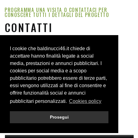
PROGRAMMA UNA VISITA O CONTATTACI PER
CONOSCERE TUTTI I DETTAGLI DEL PROGETTO
CONTATTI
I cookie che baldinucci46.it chiede di
AMALTEA S.R.L.
accettare hanno finalità legate a social
Via Gaetano de Castillia, 8
media, prestazioni e annunci pubblicitari. I
20124 MILANO
cookies per social media e a scopo
Email:
pubblicitario potrebbero essere di terze parti,
P.IVA 11889520968
essi vengono utilizzati al fine di consentire e
offrire funzionalità social e annunci
UFFICIO VENDITE:
pubblicitari personalizzati.
Cookies policy
INVIAMI IL NUMERO DI TELEFONO
Prosegui