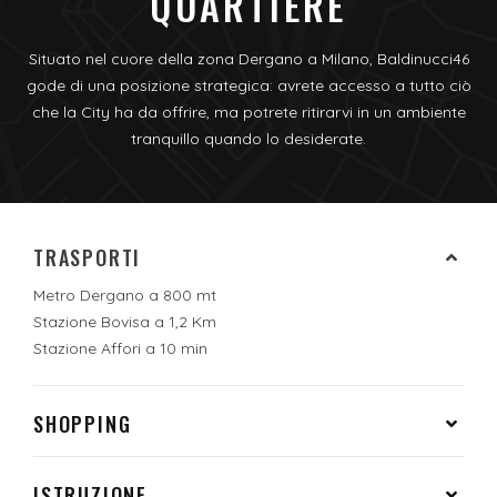
QUARTIERE
Situato nel cuore della zona Dergano a Milano, Baldinucci46
gode di una posizione strategica: avrete accesso a tutto ciò
che la City ha da offrire, ma potrete ritirarvi in un ambiente
tranquillo quando lo desiderate.
TRASPORTI
Metro Dergano a 800 mt
Stazione Bovisa a 1,2 Km
Stazione Affori a 10 min
SHOPPING
ISTRUZIONE