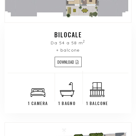
BILOCALE
2
Da 54 a 58 m
+ balcone
DOWNLOAD
1 CAMERA
1 BAGNO
1 BALCONE