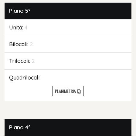
Piano
5°
Unità:
4
Bilocali:
2
Trilocali:
2
Quadrilocali:
-
PLANIMETRIA
Piano
4°